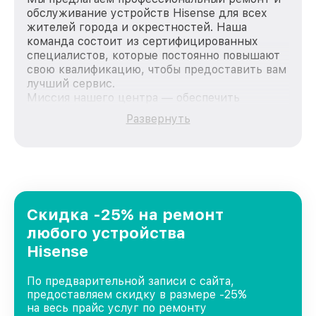
обслуживание устройств Hisense для всех
жителей города и окрестностей. Наша
команда состоит из сертифицированных
специалистов, которые постоянно повышают
свою квалификацию, чтобы предоставить вам
лучший сервис.
Миссия нашего центра — обеспечить
качественный и доступный ремонт для
Развернуть
каждого пользователя продукции Hisense,
вне зависимости от сложности поломки. Мы
стремимся к тому, чтобы каждый клиент был
удовлетворен скоростью и качеством
предоставляемых услуг. Наша цель — стать
лучшим сервисным центром Hisense в городе
Нижнем Новгороде, постоянно повышая
Скидка -25% на ремонт
уровень доверия и лояльности наших
любого устройства
клиентов.
Hisense
По предварительной записи с сайта,
предоставляем скидку в размере -25%
на весь прайс услуг по ремонту