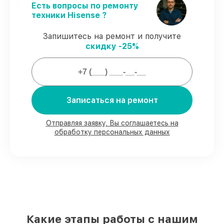
соблюдаем сроки, согласованные с
Есть вопросы по ремонту
клиентом.
техники Hisense ?
Сервис с гарантией
– обслуживание с
полным гарантийным сопровождением.
Запишитесь на ремонт и получите
скидку -25%
Гарантии сервиса на обслуживание
мониторов:
Записаться на ремонт
80%
сервисов завершаем в присутствии
заказчика
90%
деталей готовы к установке,
Отправляя заявку, Вы соглашаетесь на
обработку персональных данных
остальные доступны в кратчайшие сроки
Фирменные детали и качественные
аналоги
– для любого бюджета
85%
работ выполняются за 1–2 часа, если
начинаем сразу
Наши обязательства перед
заказчиками:
Какие этапы работы с нашим