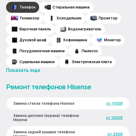
Телефон
Стиральная машина
Телевизор
Холодильник
Проектор
Варочная панель
Водонагреватель
Духовой шкаф
Кофемашина
Монитор
Посудомоечная машина
Пылесос
Сушильная машина
Электрическая плита
Показать еще
Ремонт телефонов Hisense
Замена стекла телефона Hisense
от 1100₽
Замена дисплея (экрана) телефона
от 1200₽
Hisense
Замена задней крышки телефона
от 550₽