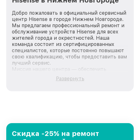
Hisense в Нижнем Новгороде
Добро пожаловать в официальный сервисный
центр Hisense в городе Нижнем Новгороде.
Мы предлагаем профессиональный ремонт и
обслуживание устройств Hisense для всех
жителей города и окрестностей. Наша
команда состоит из сертифицированных
специалистов, которые постоянно повышают
свою квалификацию, чтобы предоставить вам
лучший сервис.
Миссия нашего центра — обеспечить
качественный и доступный ремонт для
Развернуть
каждого пользователя продукции Hisense,
вне зависимости от сложности поломки. Мы
стремимся к тому, чтобы каждый клиент был
удовлетворен скоростью и качеством
предоставляемых услуг. Наша цель — стать
лучшим сервисным центром Hisense в городе
Нижнем Новгороде, постоянно повышая
уровень доверия и лояльности наших
клиентов.
Скидка -25% на ремонт