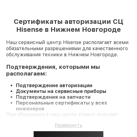
Сертификаты авторизации СЦ
Hisense в Нижнем Новгороде
Наш сервисный центр Hisense располагает всеми
обязательными разрешениями для качественного
обслуживания техники в Нижнем Новгороде.
Подтверждения, которыми мы
располагаем:
Подтверждение авторизации
Документы на сервисные приборы
Подтверждения на запчасти
Персональные сертификаты у всех
инженеров
При обращении в наш центр клиент получает
компетентный сервис, а также гарантию до 3 лет
Развернуть
на все работы и комплектующие.