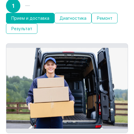
устройств
1
При наличии гарантийного талона и чека
на услугу сервиса устройства, мы
устраним повторные неисправности
Прием и доставка
Диагностика
Ремонт
бесплатно и без очереди.
Результат