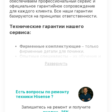
обеспечиваем профессиональный сервис и
официальное гарантийное сопровождение
для каждого клиента. Все наши гарантии
базируются на принципах ответственности.
Технические гарантии нашего
сервиса:
Фирменные комплектующие
– только
фирменные детали для починки.
Опытные специалисты
– их обучение и
аттестация подтверждают высокий
Развернуть
уровень профессионализма.
Соблюдение сроков починки
–
гарантируем завершение работ без
задержек.
Гарантийное обслуживание
– починкис
полным гарантийным сопровождением.
Есть вопросы по ремонту
техники Hisense ?
Что гарантирует сервис при починки:
Запишитесь на ремонт и получите