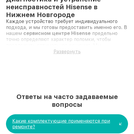
неисправностей Hisense в
Нижнем Новгороде
Каждое устройство требует индивидуального
подхода, и мы готовы предоставить именно его. В
нашем
сервисном центре Hisense
предельно
точно определяют характер поломки, чтобы
предложить оптимальное решение. Мы
используем только оригинальные запчасти, что
Развернуть
гарантирует долгий срок службы техники после
ремонта.
Диагностика
— выявляем все неполадки,
даже скрытые
Замена аккумуляторов
— если смартфон не
держит заряд
Ремонт дисплея
— устраняем трещины и
Ответы на часто задаваемые
повреждения экрана
Чистка фильтров
— для улучшения работы
вопросы
стиральных машин
Устранение утечек
— в холодильниках и
посудомоечных машинах
Какие комплектующие применяются при
Проверка системы охлаждения
— для
ремонте?
проекторов