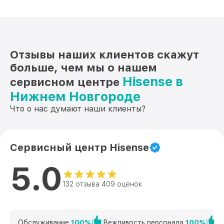
запчасти в наличии — ремонт начнётся сразу
после диагностики.
Убедитесь в качестве и надёжности нашего
сервиса.
Перезвоним за 5 минут
после вашего
обращения, чтобы обсудить все детали.
Закажите
Отзывы наших клиентов скажут
бесплатную диагностику
прямо сейчас, и мы
сделаем всё возможное, чтобы ваша техника
больше, чем мы о нашем
снова радовала вас своей работой.
Hisense в
сервисном центре
Контактная информация: +7 (831) 238-94-25,
Нижнем Новгороде
Советская площадь, 3, этаж 1
Что о нас думают наши клиенты?
Сервисный центр Hisense
5.0
132 отзыва 409 оценок
Обслуживание
100%
Вежливость персонала
100%
К